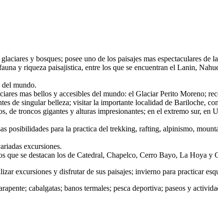
laciares y bosques; posee uno de los paisajes mas espectaculares de la
auna y riqueza paisajistica, entre los que se encuentran el Lanin, Nah
es del mundo.
ares mas bellos y accesibles del mundo: el Glaciar Perito Moreno; reco
tes de singular belleza; visitar la importante localidad de Bariloche, c
s, de troncos gigantes y alturas impresionantes; en el extremo sur, en 
 posibilidades para la practica del trekking, rafting, alpinismo, mounta
ariadas excursiones.
e los que se destacan los de Catedral, Chapelco, Cerro Bayo, La Hoya y
zar excursiones y disfrutar de sus paisajes; invierno para practicar esqu
arapente; cabalgatas; banos termales; pesca deportiva; paseos y actividad